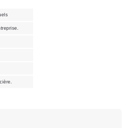
uels
treprise.
cière.